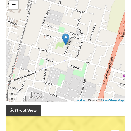
−
200 m
500 ft
Leaflet
| Wasi - ©
OpenStreetMap
Street View