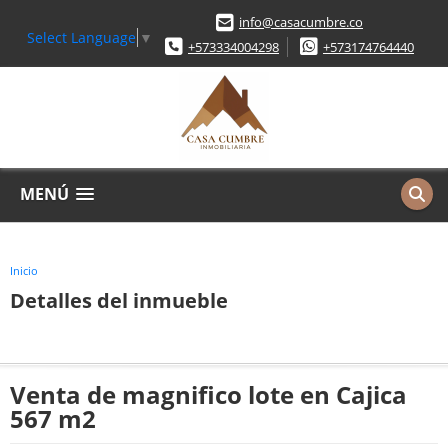
info@casacumbre.co
Select Language
▼
+573334004298
+573174764440
MENÚ
Inicio
Detalles del inmueble
Venta de magnifico lote en Cajica
567 m2