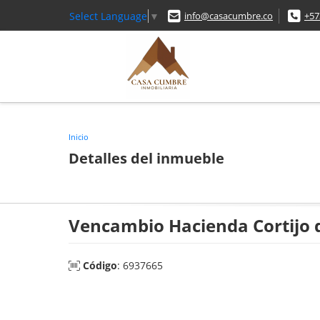
Select Language
▼
info@casacumbre.co
+57
Inicio
Detalles del inmueble
Vencambio Hacienda Cortijo
Código
: 6937665