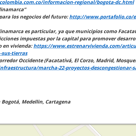
colombia.com.co/informacion-regional/bogota-dc.html
dinamarca”
ara los negocios del futuro:
http://www.portafolio.co/
dinamarca es particular, ya que municipios como Facata
cciones impuestas por la capital para promover desarroll
 en vivienda:
https://www.estrenarvivienda.com/articu
-sus-tierras
orredor Occidente (Facatativá, El Corzo, Madrid, Mosque
nfraestructura/marcha-22-proyectos-descongestionar-s
 Bogotá, Medellin, Cartagena