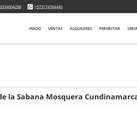
3334004298
+573174764440
INICIO
VENTAS
ALQUILERES
PERMUTAR
SERV
 de la Sabana Mosquera Cundinamarc