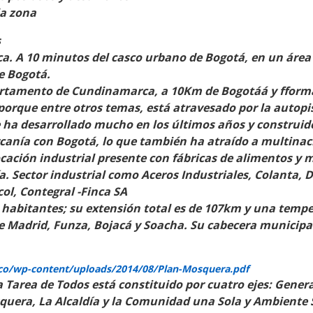
la zona
s
 A 10 minutos del casco urbano de Bogotá, en un área d
e Bogotá.
partamento de Cundinamarca, a 10Km de Bogotáá y f
form
s porque entre otros temas,
está atravesado por la autopi
Se ha desarrollado mucho en los
últimos años y construido
cercanía con Bogotá, lo que también ha atraído a multin
cación industrial presente con fábricas de alimentos y m
a. Sector industrial como Aceros Industriales, Colanta, Do
col, Contegral -Finca SA
 habitantes; su extensión total es de 107km y una tempe
e Madrid, Funza, Bojacá y Soacha. Su cabecera municipal
.co/wp-content/uploads/2014/08/Plan-Mosquera.pdf
 Tarea de Todos está constituido por cuatro ejes: Gener
quera, La Alcaldía y la Comunidad una Sola y Ambiente