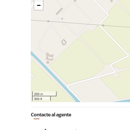
−
200 m
500 ft
Contacte al agente