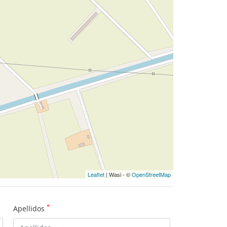
Leaflet
| Wasi - ©
OpenStreetMap
*
Apellidos