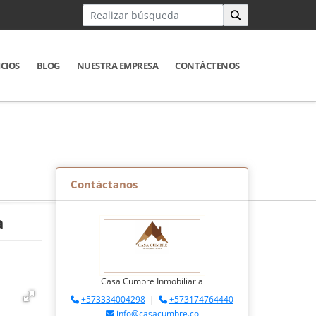
ICIOS
BLOG
NUESTRA EMPRESA
CONTÁCTENOS
Contáctanos
a
Casa Cumbre Inmobiliaria
+573334004298
|
+573174764440
info@casacumbre.co