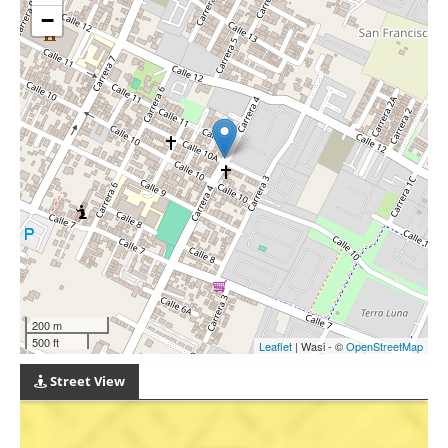
−
200 m
500 ft
Leaflet
| Wasi - ©
OpenStreetMap
Street View