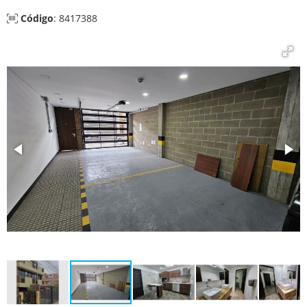
Código
: 8417388