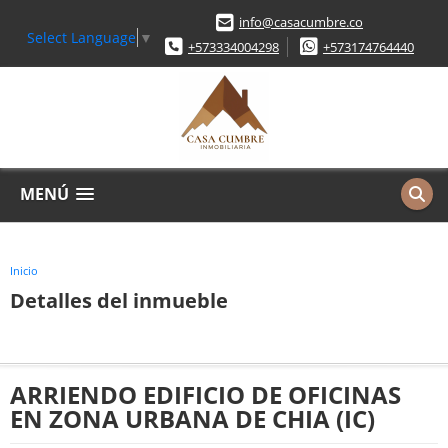
info@casacumbre.co
Select Language
▼
+573334004298
+573174764440
MENÚ
Inicio
Detalles del inmueble
ARRIENDO EDIFICIO DE OFICINAS
EN ZONA URBANA DE CHIA (IC)