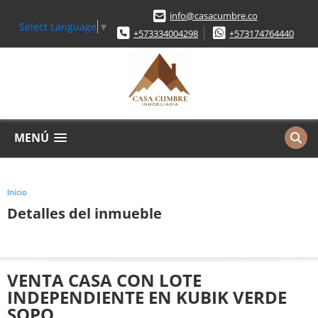
info@casacumbre.co
Select Language
▼
+573334004298
+573174764440
MENÚ
Inicio
Detalles del inmueble
VENTA CASA CON LOTE
INDEPENDIENTE EN KUBIK VERDE
SOPO