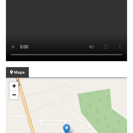
Mapa
+
−