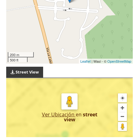
200 m
500 ft
Leaflet
| Wasi - ©
OpenStreetMap
Street View
Ver Ubicación
en
street
view