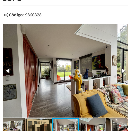
Código
: 9866328