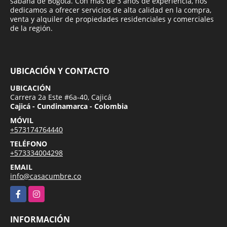
sabana de Bogotá. Con más de 3 años de experiencia, nos
dedicamos a ofrecer servicios de alta calidad en la compra,
venta y alquiler de propiedades residenciales y comerciales
de la región.
UBICACIÓN Y CONTACTO
UBICACIÓN
Carrera 2a Este #6a-40, Cajicá
Cajicá - Cundinamarca - Colombia
MÓVIL
+573174764440
TELÉFONO
+573334004298
EMAIL
info@casacumbre.co
Facebook
Instagram
INFORMACIÓN