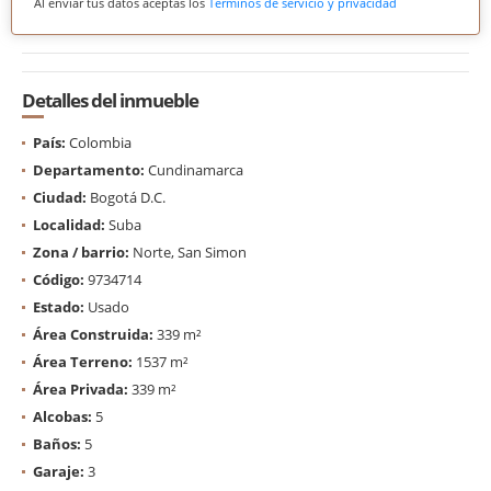
Al enviar tus datos aceptas los
Términos de servicio y privacidad
Detalles del inmueble
País:
Colombia
Departamento:
Cundinamarca
Ciudad:
Bogotá D.C.
Localidad:
Suba
Zona / barrio:
Norte, San Simon
Código:
9734714
Estado:
Usado
Área Construida:
339 m²
Área Terreno:
1537 m²
Área Privada:
339 m²
Alcobas:
5
Baños:
5
Garaje:
3