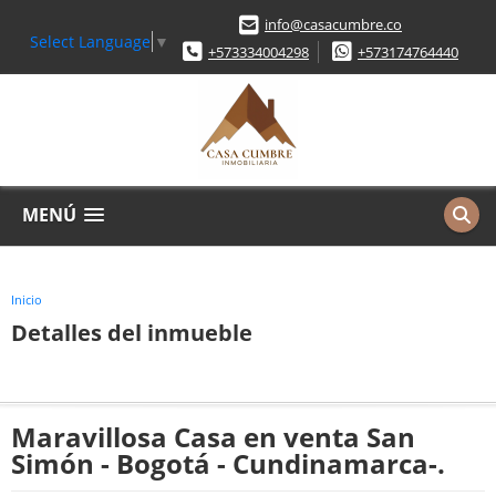
info@casacumbre.co
Select Language
▼
+573334004298
+573174764440
MENÚ
Inicio
Detalles del inmueble
Maravillosa Casa en venta San
Simón - Bogotá - Cundinamarca-.