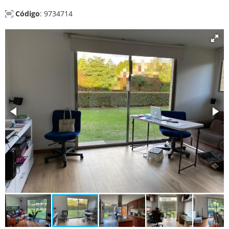
Código
: 9734714