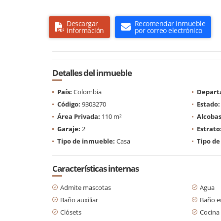
Descargar
Recomendar inmueble
información
por correo electrónico
Detalles del inmueble
País:
Colombia
Depart
Código:
9303270
Estado:
Área Privada:
110 m²
Alcobas
Garaje:
2
Estrato
Tipo de inmueble:
Casa
Tipo de
Características internas
Admite mascotas
Agua
Baño auxiliar
Baño en
Clósets
Cocina