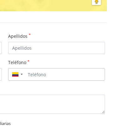
*
Apellidos
*
Teléfono
▼
iarias