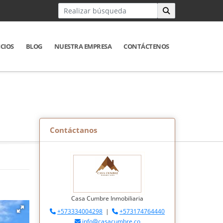
ICIOS
BLOG
NUESTRA EMPRESA
CONTÁCTENOS
Contáctanos
Casa Cumbre Inmobiliaria
+573334004298
|
+573174764440
info@casacumbre.co