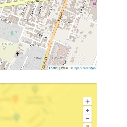
Leaflet
| Wasi - ©
OpenStreetMap