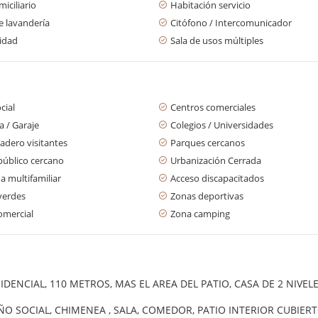
iciliario
Habitación servicio
e lavandería
Citófono / Intercomunicador
cidad
Sala de usos múltiples
cial
Centros comerciales
 / Garaje
Colegios / Universidades
adero visitantes
Parques cercanos
público cercano
Urbanización Cerrada
a multifamiliar
Acceso discapacitados
verdes
Zonas deportivas
omercial
Zona camping
DENCIAL, 110 METROS, MAS EL AREA DEL PATIO, CASA DE 2 NIVE
AÑO SOCIAL, CHIMENEA , SALA, COMEDOR, PATIO INTERIOR CUBIER