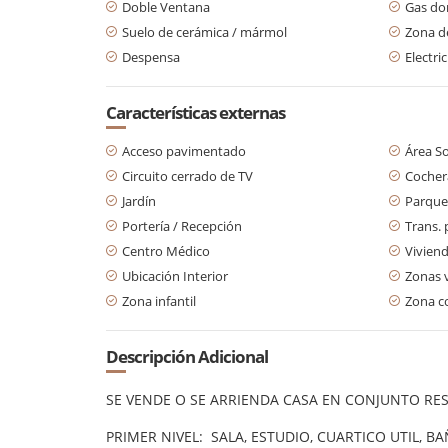
Doble Ventana
Gas dom
Suelo de cerámica / mármol
Zona d
Despensa
Electri
Características externas
Acceso pavimentado
Área So
Circuito cerrado de TV
Cochera
Jardín
Parque
Portería / Recepción
Trans. 
Centro Médico
Viviend
Ubicación Interior
Zonas 
Zona infantil
Zona c
Descripción Adicional
SE VENDE O SE ARRIENDA CASA EN CONJUNTO RESI
PRIMER NIVEL: SALA, ESTUDIO, CUARTICO UTIL, B