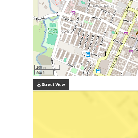
200 m
500 ft
Street View