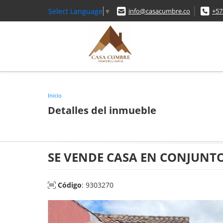
Select Language
▼
info@casacumbre.co
+57
Inicio
Detalles del inmueble
SE VENDE CASA EN CONJUNTO
Código
: 9303270