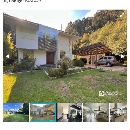
Código
: 8450473