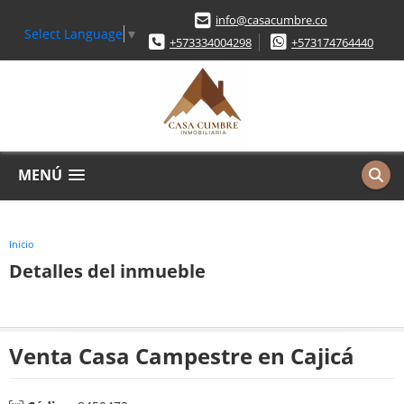
info@casacumbre.co
Select Language
▼
+573334004298
+573174764440
MENÚ
Inicio
Detalles del inmueble
Venta Casa Campestre en Cajicá