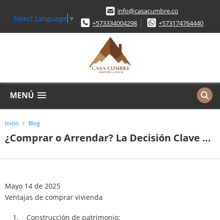
info@casacumbre.co
Select Language
▼
+573334004298
+573174764440
MENÚ
Inicio
Blog
¿Comprar o Arrendar? La Decisión Clave en Tiempos de Incertidumbre Económica
Mayo 14 de 2025
Ventajas de comprar vivienda
1. Construcción de patrimonio: